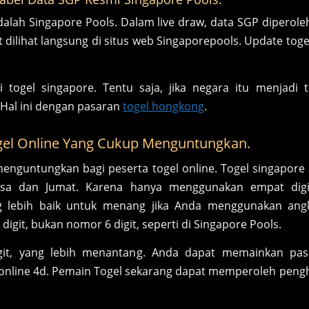
 adalah Singapore Pools. Dalam live draw, data SGP diper
dilihat langsung di situs web Singaporepools. Update toge
 togel singapore. Tentu saja, jika negara itu menjadi
 Hal ini dengan pasaran
togel hongkong
.
Togel Online Yang Cukup Menguntungkan.
menguntungkan bagi peserta togel online. Togel singapore
lasa dan Jumat. Karena hanya menggunakan empat digit
 lebih baik untuk menang jika Anda menggunakan angk
it, bukan nomor 6 digit, seperti di Singapore Pools.
git, yang lebih menantang. Anda dapat memainkan pa
online 4d. Pemain Togel sekarang dapat memperoleh pengh