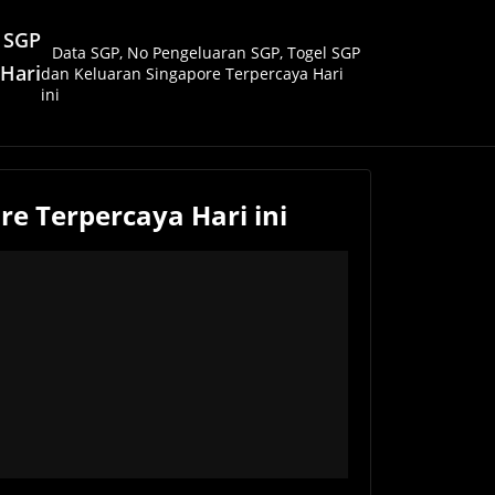
 SGP
Data SGP, No Pengeluaran SGP, Togel SGP
Hari
dan Keluaran Singapore Terpercaya Hari
ini
e Terpercaya Hari ini