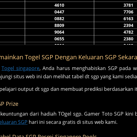
mainkan Togel SGP Dengan Keluaran SGP Sekar
n
Togel singapore
, Anda harus menghabiskan SGP pada wa
i situs web ini dan melihat tabel dt sgp yang kami sedia
elajari output dt sgp dan membuat prediksi berdasarkan i
P Prize
euntungan dari hadiah TOgel sgp. Gamer Toto SGP kini bisa
eluaran SGP
hari ini secara gratis di situs web kami.
Tabel Data SGP Resmi Singapore Pools.